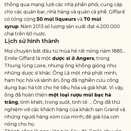
thông qua mạng lưới các nhà phân phối, cung cấp
cho các quán bar, nhà hàng và quán cà phê. Giffard
có tổng cộng
50 mùi liqueurs
và
70 mùi
syrup
. Năm 2013 số lượng sản xuất đạt 4.200.000
chai trên 60 nước.
Lịch sử hình thành
Mọi chuyện bắt đầu từ mùa hé rất nóng năm 1885…
Emile Giffard là một
dược sĩ ở Angers
, trong
Thung lũng Loire, nhưng ông không giống như
những dược sĩ khác. Ông Là một nhà phát minh,
ham học hỏi và sành ăn, ông đã nghiên cứu công
dụng bạc hà tốt cho hệ tiêu hóa và giải khát. Vì vậy,
ông đã hoàn thiện
một loại rượu mùi bạc hà
trắng
, tinh khiết, trong suốt, tinh tế … Ông đã thử
nghiệm với các khách hàng của khách sạn Grand và
những người hàng xóm của mình, để giải tỏa cơn
nóng cho họ.