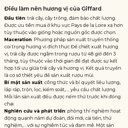
Điều làm nên hương vị của Giffard
Đầu tiên
: trái cây, cây trồng, đảm bảo chất lượng.
Được ưu tiên mua ở khu vực Pays de la Loire xa hơn
tùy thuộc vào giống hoặc nguồn gốc được chọn.
Maceration
: Phương pháp sản xuất truyền thống
coi trọng hương vị đích thực Để chiết xuất hương
vị, trái cây được ngâm trong rượu từ 48 giờ đến 3
tháng, tùy thuộc vào thời gian để đạt được sự kết
hợp tối ưu giữa trái cây và hương vị. Kết quả truyền
là cơ sở thiết yếu để sản xuất rượu mùi.
Bí mật sản xuất
: công thức và bí quyết liều lượng,
lắp ráp, trộn, lọc, kiểm soát,…. yêu cầu chất lượng.
Mỗi lần sản xuất đều được nếm thử trước khi đóng
chai.
Nghiên cứu và phát triển
: phòng thí nghiệm hoạt
động quanh năm dự đoán, đổi mới, cải tiến, thử
nghiệm,… với sự nghiêm túc và đam mê. Một sản