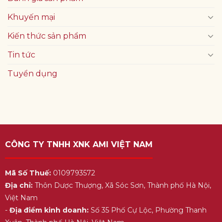
Khuyến mại
Kiến thức sản phẩm
Tin tức
Tuyển dụng
CÔNG TY TNHH XNK AMI VIỆT NAM
Mã Số Thuế:
0109793572
Địa chỉ:
Thôn Dược Thượng, Xã Sóc Sơn, Thành phố Hà Nội,
Việt Nam
-
Địa điểm kinh doanh:
Số 35 Phố Cự Lộc, Phường Thanh