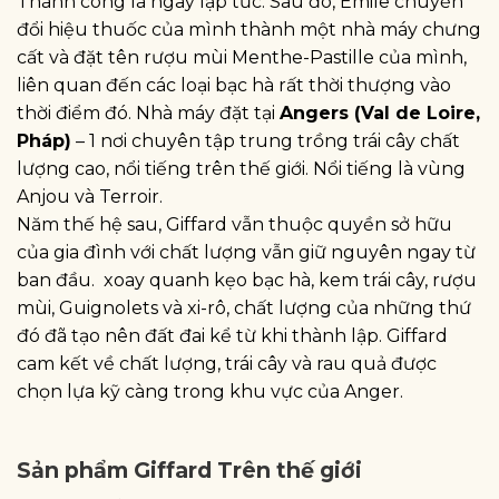
Thành công là ngay lập tức. Sau đó, Emile chuyển
đổi hiệu thuốc của mình thành một nhà máy chưng
cất và đặt tên rượu mùi Menthe-Pastille của mình,
liên quan đến các loại bạc hà rất thời thượng vào
thời điểm đó. Nhà máy đặt tại
Angers (Val de Loire,
Pháp)
– 1 nơi chuyên tập trung trồng trái cây chất
lượng cao, nổi tiếng trên thế giới. Nổi tiếng là vùng
Anjou và Terroir.
Năm thế hệ sau, Giffard vẫn thuộc quyền sở hữu
của gia đình với chất lượng vẫn giữ nguyên ngay từ
ban đầu. xoay quanh kẹo bạc hà, kem trái cây, rượu
mùi, Guignolets và xi-rô, chất lượng của những thứ
đó đã tạo nên đất đai kể từ khi thành lập. Giffard
cam kết về chất lượng, trái cây và rau quả được
chọn lựa kỹ càng trong khu vực của Anger.
Sản phẩm Giffard Trên thế giới