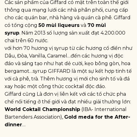
Các sản phẩm của Giffard có mặt trên toàn thế giới
thông qua mạng lưới các nhà phân phối, cung cấp
cho các quán bar, nhà hàng và quán cà phê. Giffard
có tổng cộng
50 mùi liqueurs
và
70 mùi
syrup
. Năm 2013 số lượng sản xuất đạt 4.200.000
chai trên 60 nước.
với hơn 70 hương vị syrup từ các hương cổ điển như
Dâu, Đòa, Vanilla, Caramel…đến các hương vị độc
đáo và sáng tạo như hạt dẻ cười, kẹo bông gòn, hoa
bergamot…syrup GIFFARD là một sự kết hợp tinh tế
với cà phê, trà. Thêm hương vị mới cho sinh tố và đá
xay hoặc một công thức cocktail độc đáo.
Giffard cũng Là đơn vị liên kết với các tổ chức pha
chế nổi tiếng ở thế giới và đạt nhiều giải thưởng lớn:
World Coktail Championship
(IBA- International
Bartenders Association),
Gold meda for the After-
dinner
…