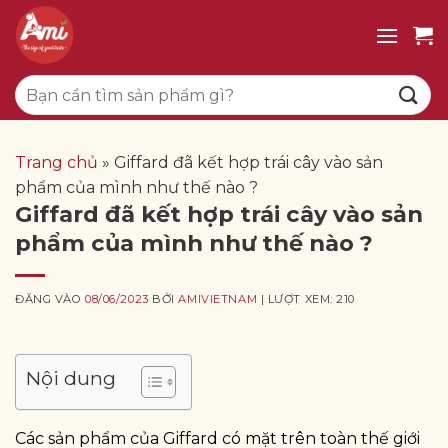
Bỏ
qua
nội
Tìm
dung
kiếm:
Trang chủ
»
Giffard đã kết hợp trái cây vào sản
phẩm của mình như thế nào ?
Giffard đã kết hợp trái cây vào sản
phẩm của mình như thế nào ?
ĐĂNG VÀO
08/06/2023
BỞI
AMIVIETNAM
| LƯỢT XEM: 210
Nội dung
Các sản phẩm của Giffard có mặt trên toàn thế giới