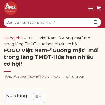
Bỏ
qua
nội
Tìm
dung
kiếm:
Trang chủ
»
FOGO Việt Nam–”Gương mặt” mới
trong làng TMĐT-Hứa hẹn nhiều cơ hội!
FOGO Việt Nam–”Gương mặt” mới
trong làng TMĐT-Hứa hẹn nhiều
cơ hội!
ĐĂNG VÀO
03/04/2023
BỞI
AMIVIETNAM
| LƯỢT XEM: 208
Nội dung