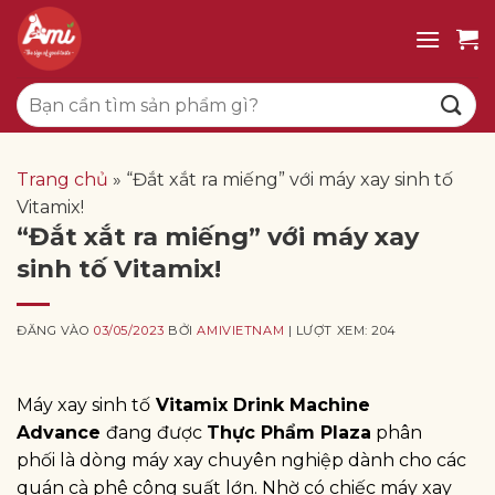
Bỏ
qua
nội
Tìm
dung
kiếm:
Trang chủ
»
“Đắt xắt ra miếng” với máy xay sinh tố
Vitamix!
“Đắt xắt ra miếng” với máy xay
sinh tố Vitamix!
ĐĂNG VÀO
03/05/2023
BỞI
AMIVIETNAM
| LƯỢT XEM: 204
Máy xay sinh tố
Vitamix Drink Machine
Advance
đang được
Thực Phẩm Plaza
phân
phối là dòng máy xay chuyên nghiệp dành cho các
quán cà phê công suất lớn. Nhờ có chiếc máy xay