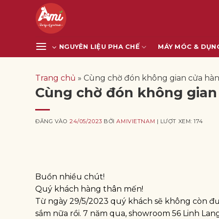
Bỏ
qua
nội
dung
NGUYÊN LIỆU PHA CHẾ
MÁY MÓC & DỤN
Trang chủ
»
Cùng chờ đón không gian cửa hàng
Cùng chờ đón không gian 
ĐĂNG VÀO
24/05/2023
BỞI
AMIVIETNAM
| LƯỢT XEM: 174
Buồn nhiều chút!
Quý khách hàng thân mến!
Từ ngày 29/5/2023 quý khách sẽ không còn đ
sắm nữa rồi. 7 năm qua, showroom 56 Linh Lang