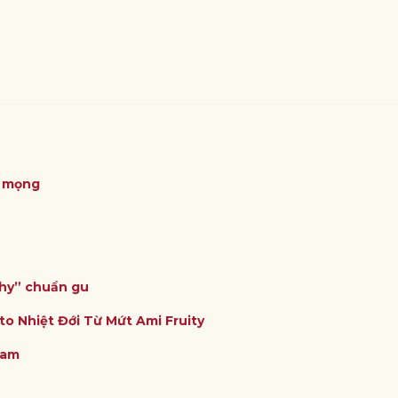
ỏ mọng
thy” chuẩn gu
to Nhiệt Đới Từ Mứt Ami Fruity
Nam