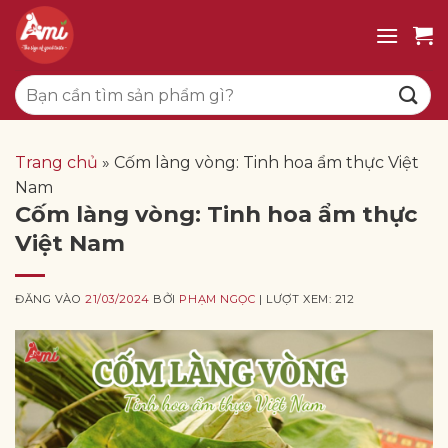
Bỏ
qua
nội
Tìm
dung
kiếm:
Trang chủ
»
Cốm làng vòng: Tinh hoa ẩm thực Việt
Nam
Cốm làng vòng: Tinh hoa ẩm thực
Việt Nam
ĐĂNG VÀO
21/03/2024
BỞI
PHẠM NGỌC
| LƯỢT XEM: 212