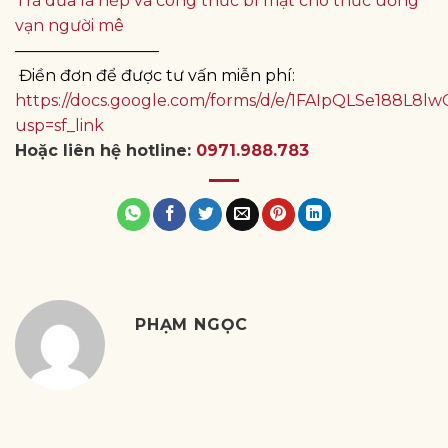
Trà dứa lá nếp và công thức bí mật cho thức uống
vạn người mê
—————————
Điền đơn để được tư vấn miễn phí:
https://docs.google.com/forms/d/e/1FAIpQLSe188
usp=sf_link
Hoặc liên hệ hotline:
0971.988.783
PHẠM NGỌC