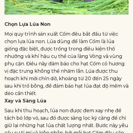
Chọn Lựa Lúa Non
Mọi quy trình sản xuất Cốm đều bắt đầu từ việc
chọn lựa lúa non. Lúa dùng để làm Cốm là lúa
giống đặc biệt, được trồng trong điều kiện thổ
nhưỡng và khí hậu cụ thể của làng Vòng và vùng
phụ cận. Điều này đảm bảo cho hạt Cốm có hương
vị đặc trưng không thể nhầm lẫn. Lúa được thu
hoạch khi mới chín dở, khoảng từ 20 đến 25 ngày
sau khi trổ bông, để đảm bảo hạt lúa đạt độ mềm và
dẻo cần thiết.
Xay và Sàng Lúa
Sau khi thu hoạch, lúa non được đem xay nhẹ để
tách bỏ lớp vỏ, sau đó được sàng lọc kỹ càng để chỉ
giữ lại những hạt lúa chất lượng nhất. Bước này yêu
cầu sự tỉ mỉ và kiên nhẫn, bởi mỗi hạt Cốm đều cần