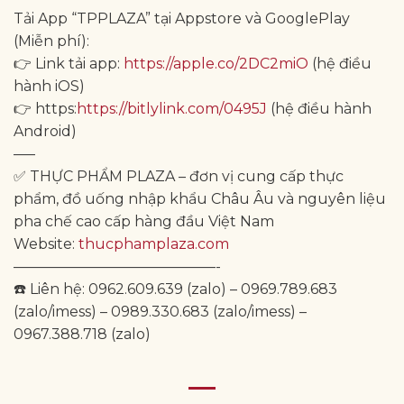
Tải App “TPPLAZA” tại Appstore và GooglePlay
(Miễn phí):
👉 Link tải app:
https://apple.co/2DC2miO
(hệ điều
hành iOS)
👉 https:
https://bitlylink.com/0495J
(hệ điều hành
Android)
—–
✅ THỰC PHẨM PLAZA – đơn vị cung cấp thực
phẩm, đồ uống nhập khẩu Châu Âu và nguyên liệu
pha chế cao cấp hàng đầu Việt Nam
Website:
thucphamplaza.com
——————————————-
☎️ Liên hệ: 0962.609.639 (zalo) – 0969.789.683
(zalo/imess) – 0989.330.683 (zalo/imess) –
0967.388.718 (zalo)