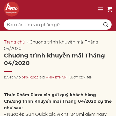
Bỏ
qua
nội
Tìm
dung
kiếm:
Trang chủ
»
Chương trình khuyễn mãi Tháng
04/2020
Chương trình khuyễn mãi Tháng
04/2020
ĐĂNG VÀO
01/04/2020
BỞI
AMIVIETNAM
| LƯỢT XEM: 169
Thực Phẩm Plaza xin gửi quý khách hàng
Chương trình Khuyến mãi Tháng 04/2020 cụ thể
như sau:
– Nước ép Sun Quick các vị chai 840ml giảm ngay