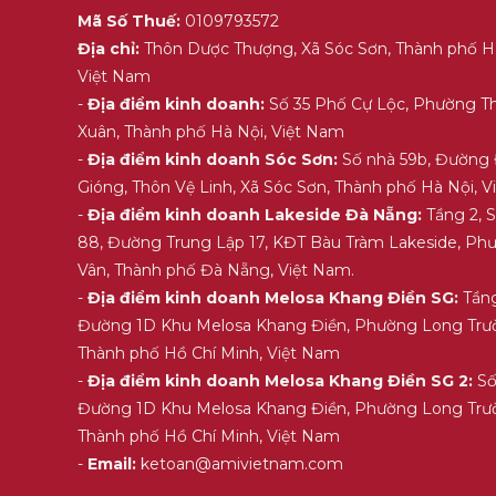
Mã Số Thuế:
0109793572
Địa chỉ:
Thôn Dược Thượng, Xã Sóc Sơn, Thành phố H
Việt Nam
-
Địa điểm kinh doanh:
Số 35 Phố Cự Lộc, Phường T
Xuân, Thành phố Hà Nội, Việt Nam
-
Địa điểm kinh doanh Sóc Sơn:
Số nhà 59b, Đường
Gióng, Thôn Vệ Linh, Xã Sóc Sơn, Thành phố Hà Nội, 
-
Địa điểm kinh doanh Lakeside Đà Nẵng:
Tầng 2, 
88, Đường Trung Lập 17, KĐT Bàu Tràm Lakeside, Ph
Vân, Thành phố Đà Nẵng, Việt Nam.
-
Địa điểm kinh doanh Melosa Khang Điền SG:
Tầng
Đường 1D Khu Melosa Khang Điền, Phường Long Trư
Thành phố Hồ Chí Minh, Việt Nam
-
Địa điểm kinh doanh Melosa Khang Điền SG 2:
Số
Đường 1D Khu Melosa Khang Điền, Phường Long Trư
Thành phố Hồ Chí Minh, Việt Nam
-
Email:
ketoan@amivietnam.com