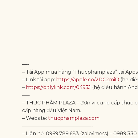
—-
– Tải App mua hàng “Thucphamplaza” tại Appst
– Link tải app:
https://apple.co/2DC2miO
(hệ điề
–
https://bitlylink.com/0495J
(hệ điều hành And
—–
– THỰC PHẨM PLAZA – đơn vị cung cấp thực p
cấp hàng đầu Việt Nam.
– Website:
thucphamplaza.com
——————————————-
– Liên hệ: 0969.789.683 (zalo/imess) – 0989.330.