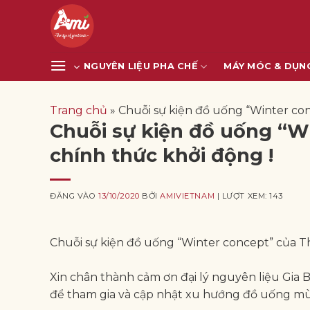
Bỏ
qua
nội
dung
NGUYÊN LIỆU PHA CHẾ
MÁY MÓC & DỤN
Trang chủ
»
Chuỗi sự kiện đồ uống “Winter co
Chuỗi sự kiện đồ uống “
chính thức khởi động !
ĐĂNG VÀO
13/10/2020
BỞI
AMIVIETNAM
| LƯỢT XEM: 143
Chuỗi sự kiện đồ uống “Winter concept” của T
Xin chân thành cảm ơn đại lý nguyên liệu Gia 
để tham gia và cập nhật xu hướng đồ uống m