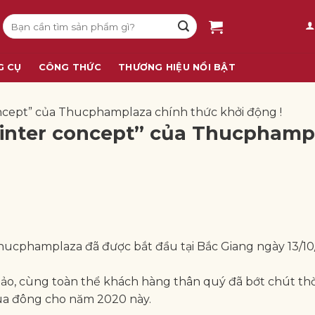
Tìm
kiếm:
G CỤ
CÔNG THỨC
THƯƠNG HIỆU NỔI BẬT
ncept” của Thucphamplaza chính thức khởi động !
Winter concept” của Thucphamp
hucphamplaza đã được bắt đầu tại Bắc Giang ngày 13/10
Bảo, cùng toàn thể khách hàng thân quý đã bớt chút thờ
ùa đông cho năm 2020 này.