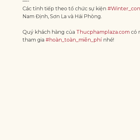
—-
Các tỉnh tiếp theo tổ chức sự kiện
#Winter_co
Nam Định, Sơn La và Hải Phòng.
Quý khách hàng của
Thucphamplaza.com
có n
tham gia
#hoàn_toàn_miễn_phí
nhé!