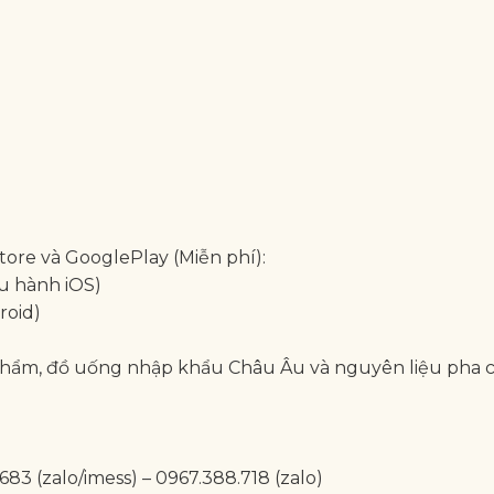
ore và GooglePlay (Miễn phí):
u hành iOS)
roid)
hẩm, đồ uống nhập khẩu Châu Âu và nguyên liệu pha 
683 (zalo/imess) – 0967.388.718 (zalo)