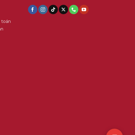
 toán
ận