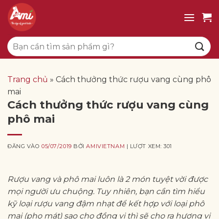
Bỏ
qua
nội
Tìm
dung
kiếm:
Trang chủ
»
Cách thưởng thức rượu vang cùng phô
mai
Cách thưởng thức rượu vang cùng
phô mai
ĐĂNG VÀO
05/07/2019
BỞI
AMIVIETNAM
| LƯỢT XEM: 301
Rượu vang và phô mai luôn là 2 món tuyệt vời được
mọi người ưu chuộng. Tuy nhiên, bạn cần tìm hiểu
kỹ loại rượu vang đậm nhạt để kết hợp với loại phô
mai (pho mát) sao cho đồng vị thì sẽ cho ra hương vị