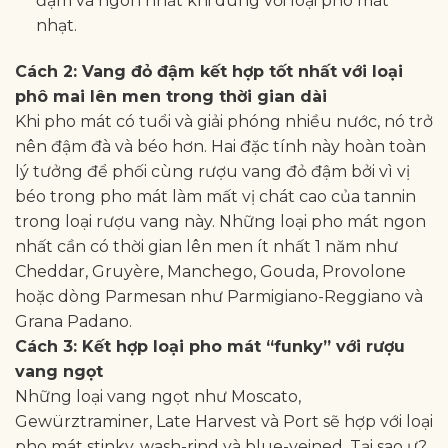
đậm và ngon nhất khi dùng với loại pho mát
nhạt.
Cách 2: Vang đỏ đậm kết hợp tốt nhất với loại
phô mai lên men trong thời gian dài
Khi pho mát có tuổi và giải phóng nhiều nước, nó trở
nên đậm đà và béo hơn. Hai đặc tính này hoàn toàn
lý tưởng để phối cùng rượu vang đỏ đậm bởi vì vị
béo trong pho mát làm mất vị chát cao của tannin
trong loại rượu vang này. Những loại pho mát ngon
nhất cần có thời gian lên men ít nhất 1 năm như
Cheddar, Gruyère, Manchego, Gouda, Provolone
hoặc dòng Parmesan như Parmigiano-Reggiano và
Grana Padano.
Cách 3: Kết hợp loại pho mát “funky” với rượu
vang ngọt
Những loại vang ngọt như Moscato,
Gewürztraminer, Late Harvest và Port sẽ hợp với loại
pho mát stinky, wash-rind và blue-veined. Tại sao ư?