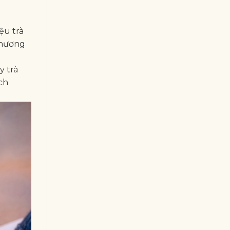
ệu trà
thương
y trà
ch