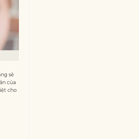
àng sẽ
uán của
iệt cho