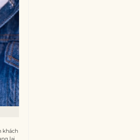
m khách
ng lại