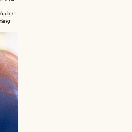
của bột
 hàng