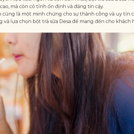
cao, mà còn có tính ổn định và đáng tin cậy.
n cũng là một minh chứng cho sự thành công và uy tín 
ởng và lựa chọn bột trà sữa Desa để mang đến cho khách