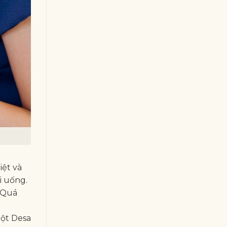
iệt và
i uống.
. Quá
bột Desa