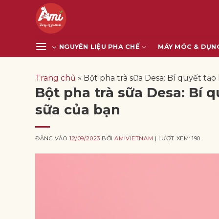
Bỏ
qua
nội
dung
NGUYÊN LIỆU PHA CHẾ
MÁY MÓC & DỤN
Trang chủ
»
Bột pha trà sữa Desa: Bí quyết tạo
Bột pha trà sữa Desa: Bí q
sữa của bạn
ĐĂNG VÀO
12/09/2023
BỞI
AMIVIETNAM
| LƯỢT XEM: 190