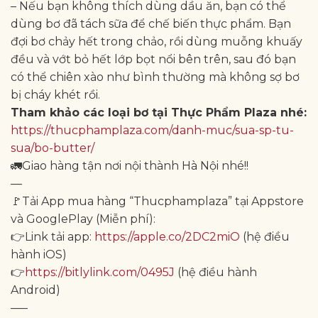
– Nếu bạn không thích dùng dầu ăn, bạn có thể
dùng bơ đã tách sữa để chế biến thực phẩm. Bạn
đợi bơ chảy hết trong chảo, rồi dùng muỗng khuấy
đều và vớt bỏ hết lớp bọt nổi bên trên, sau đó bạn
có thể chiên xào như bình thường mà không sợ bơ
bị cháy khét rồi.
Tham khảo các loại bơ tại Thực Phẩm Plaza nhé:
https://thucphamplaza.com/danh-muc/sua-sp-tu-
sua/bo-butter/
🚛Giao hàng tận nơi nội thành Hà Nội nhé!!
—
🚩Tải App mua hàng “Thucphamplaza” tại Appstore
và GooglePlay (Miễn phí):
👉Link tải app:
https://apple.co/2DC2miO
(hệ điều
hành iOS)
👉
https://bitlylink.com/0495J
(hệ điều hành
Android)
—–