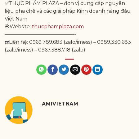
✅THỰC PHẨM PLAZA – đơn vị cung cấp nguyên
liệu pha chế và các giải pháp Kinh doanh hàng đầu
Việt Nam
🎯Website:
thucphamplaza.com
——————————————-
☎️Liên hệ: 0969.789.683 (zalo/imess) – 0989.330.683
(zalo/imess) – 0967.388.718 (zalo)
AMIVIETNAM