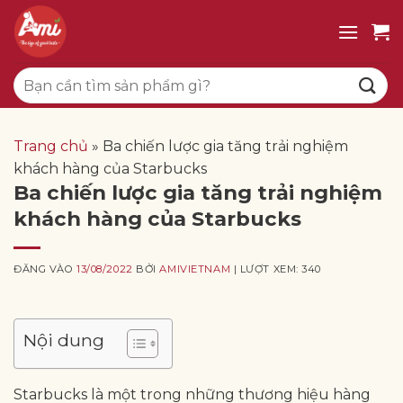
Bỏ
qua
nội
Tìm
dung
kiếm:
Trang chủ
»
Ba chiến lược gia tăng trải nghiệm
khách hàng của Starbucks
Ba chiến lược gia tăng trải nghiệm
khách hàng của Starbucks
ĐĂNG VÀO
13/08/2022
BỞI
AMIVIETNAM
| LƯỢT XEM: 340
Nội dung
Starbucks là một trong những thương hiệu hàng