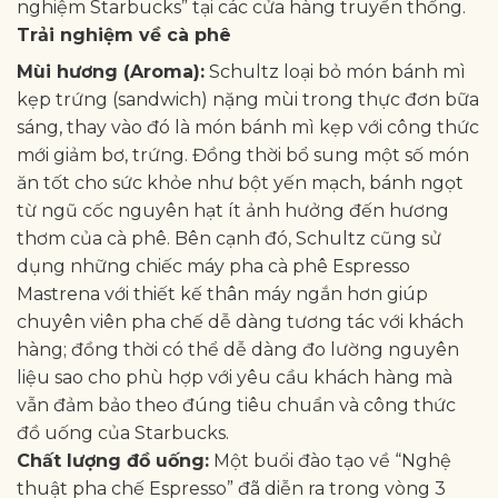
nghiệm Starbucks” tại các cửa hàng truyền thống.
Trải nghiệm về cà phê
Mùi hương (Aroma):
Schultz loại bỏ món bánh mì
kẹp trứng (sandwich) nặng mùi trong thực đơn bữa
sáng, thay vào đó là món bánh mì kẹp với công thức
mới giảm bơ, trứng. Đồng thời bổ sung một số món
ăn tốt cho sức khỏe như bột yến mạch, bánh ngọt
từ ngũ cốc nguyên hạt ít ảnh hưởng đến hương
thơm của cà phê. Bên cạnh đó, Schultz cũng sử
dụng những chiếc máy pha cà phê Espresso
Mastrena với thiết kế thân máy ngắn hơn giúp
chuyên viên pha chế dễ dàng tương tác với khách
hàng; đồng thời có thể dễ dàng đo lường nguyên
liệu sao cho phù hợp với yêu cầu khách hàng mà
vẫn đảm bảo theo đúng tiêu chuẩn và công thức
đồ uống của Starbucks.
Chất lượng đồ uống:
Một buổi đào tạo về “Nghệ
thuật pha chế Espresso” đã diễn ra trong vòng 3