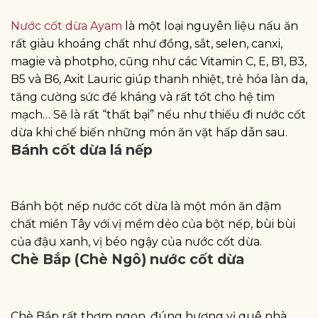
Nước cốt dừa Ayam
là một loại nguyên liệu nấu ăn
rất giàu khoáng chất như đồng, sắt, selen, canxi,
magie và photpho, cũng như các Vitamin C, E, B1, B3,
B5 và B6, Axit Lauric giúp thanh nhiệt, trẻ hóa làn da,
tăng cường sức đề kháng và rất tốt cho hệ tim
mạch… Sẽ là rất “thất bại” nếu như thiếu đi nước cốt
dừa khi chế biến những món ăn vặt hấp dẫn sau.
Bánh cốt dừa lá nếp
Bánh bột nếp nước cốt dừa là một món ăn đậm
chất miền Tây với vị mềm dẻo của bột nếp, bùi bùi
của đậu xanh, vị béo ngậy của nước cốt dừa.
Chè Bắp (Chè Ngô) nước cốt dừa
Chè Bắp rất thơm ngon, đúng hương vị quê nhà.