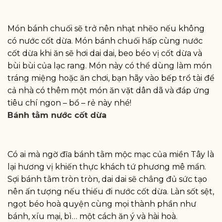
Món bánh chuối sẽ trở nên nhạt nhẽo nếu không
có nước cốt dừa. Món bánh chuối hấp cùng nước
cốt dừa khi ăn sẽ hơi dai dai, beo béo vị cốt dừa và
bùi bùi của lạc rang. Món này có thể dùng làm món
tráng miệng hoặc ăn chơi, bạn hãy vào bếp trổ tài để
cả nhà có thêm một món ăn vặt dân dã và đáp ứng
tiêu chí ngon – bổ – rẻ này nhé!
Bánh tằm nước cốt dừa
Có ai mà ngờ đĩa bánh tằm mộc mạc của miền Tây là
lại hương vị khiến thực khách tứ phương mê mẩn.
Sợi bánh tằm tròn tròn, dai dai sẽ chẳng đủ sức tạo
nên ấn tượng nếu thiếu đi nước cốt dừa. Làn sốt sệt,
ngọt béo hoà quyện cùng mọi thành phần như
bánh, xíu mại, bì… một cách ăn ý và hài hoà.