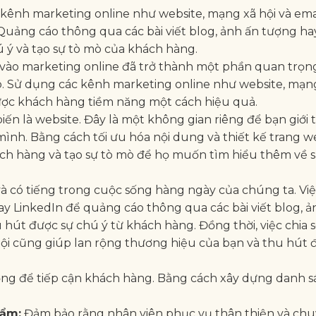
 kênh marketing online như website, mạng xã hội và ema
uảng cáo thông qua các bài viết blog, ảnh ấn tượng ha
ú ý và tạo sự tò mò của khách hàng.
tư vào marketing online đã trở thành một phần quan trọn
. Sử dụng các kênh marketing online như website, mạng
được khách hàng tiềm năng một cách hiệu quả.
n là website. Đây là một không gian riêng để bạn giới 
mình. Bằng cách tối ưu hóa nội dung và thiết kế trang 
ách hàng và tạo sự tò mò để họ muốn tìm hiểu thêm về 
à có tiếng trong cuộc sống hàng ngày của chúng ta. Việ
y LinkedIn để quảng cáo thông qua các bài viết blog, ả
 hút được sự chú ý từ khách hàng. Đồng thời, việc chia s
ội cũng giúp lan rộng thương hiệu của bạn và thu hút 
ọng để tiếp cận khách hàng. Bằng cách xây dựng danh s
hẩm:
Đảm bảo rằng nhân viên phục vụ thân thiện và ch