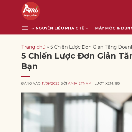
Bỏ
qua
nội
dung
NGUYÊN LIỆU PHA CHẾ
MÁY MÓC & DỤN
Trang chủ
»
5 Chiến Lược Đơn Giản Tăng Doan
5 Chiến Lược Đơn Giản T
Bạn
ĐĂNG VÀO
11/09/2023
BỞI
AMIVIETNAM
| LƯỢT XEM: 195