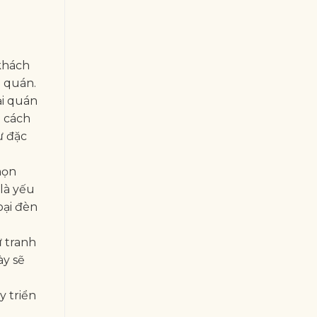
 khách
a quán.
ại quán
g cách
ự đặc
họn
là yếu
oại đèn
ư tranh
ày sẽ
y triển