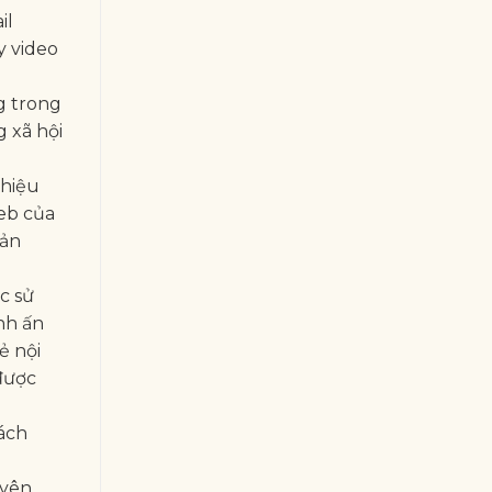
il
y video
g trong
 xã hội
thiệu
web của
sản
c sử
nh ấn
ẻ nội
được
ách
uyên