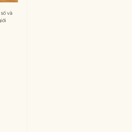
số và
iới