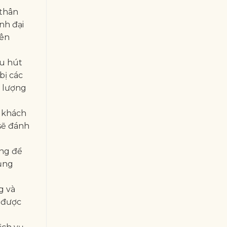
 thân
nh đại
iên
hu hút
bị các
t lượng
c khách
sẽ đánh
ặng để
dụng
g và
 được