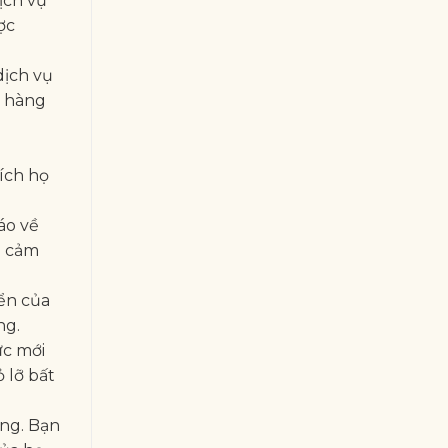
ịch vụ
ợc
dịch vụ
h hàng
ích họ
áo về
g cảm
ển của
ng.
ức mới
 lỡ bất
àng. Bạn