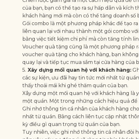
Chiến lược giảm giá là một cách hiệu quả để 
của bạn, bạn có thể tạo ra sự hấp dẫn và kích
khách hàng mới mà còn có thể tăng doanh số 
Gói combo là một phương pháp khác để tạo ra 
liên quan lại với nhau thành một gói combo với 
bằng việc tiết kiệm chi phí mà còn tăng tính li
Voucher quà tặng cũng là một phương pháp rấ
voucher quà tặng cho khách hàng, bạn không c
quay lại và tiếp tục mua sắm tại cửa hàng của b
5.
Xây dựng mối quan hệ với khách hàng:
Gh
các sự kiện, ưu đãi hay tin tức mới nhất từ qu
thấy thoải mái khi ghé thăm quán của bạn.
Xây dựng một mối quan hệ với khách hàng là y
một quán. Một trong những cách hiệu quả để l
Ghi nhớ thông tin cá nhân của khách hàng cho 
nhất từ quán. Bằng cách liên tục cập nhật thô
kỳ điều gì quan trọng từ quán của bạn.
Tuy nhiên, việc ghi nhớ thông tin cá nhân đòi 