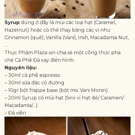
Syrup
dùng ở đây là mùi các loại hạt (Caramel,
Hazelnut) hoặc có thể thay bằng các vị như
Cinnamon (quế), Vanilla (Vani), Irish, Macadamia Nut,
…
Thực Phẩm Plaza xin chia sẻ một công thức pha
chế Cà Phê Đá xay điển hình:
Nguyên liệu:
– 30ml cà phê espresso
– 30ml sữa đặc có đường
– 10gr bột frappe base (bột mix Vani Monin)
– 20ml Syrup có mùi hạt (Siro vị Hạt dẻ/ Caramen/
Macadamia/…)
– Đá viên