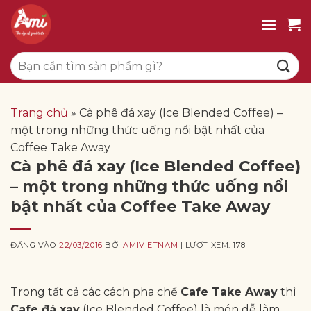
Bỏ
qua
nội
Tìm
dung
kiếm:
Trang chủ
»
Cà phê đá xay (Ice Blended Coffee) –
một trong những thức uống nổi bật nhất của
Coffee Take Away
Cà phê đá xay (Ice Blended Coffee)
– một trong những thức uống nổi
bật nhất của Coffee Take Away
ĐĂNG VÀO
22/03/2016
BỞI
AMIVIETNAM
| LƯỢT XEM: 178
Trong tất cả các cách pha chế
Cafe Take Away
thì
Cafe đá xay
(Ice Blended Coffee) là món dễ làm