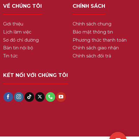
VỀ CHÚNG TÔI
CHÍNH SÁCH
Giới thiệu
Chính sách chung
Lịch làm việc
Bảo mật thông tin
Sơ đồ chỉ đường
Phương thức thanh toán
Bản tin nội bộ
Chính sách giao nhận
Tin tức
Chính sách đổi trả
KẾT NỐI VỚI CHÚNG TÔI