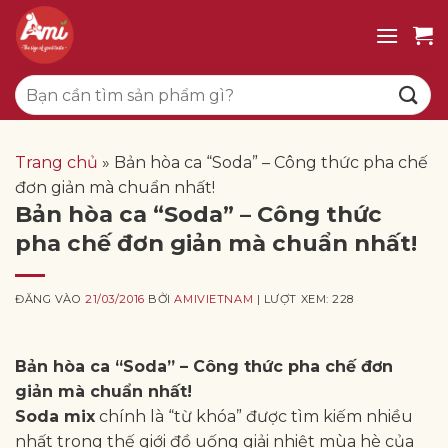
Bỏ
qua
nội
Tìm
dung
kiếm:
Trang chủ
»
Bản hòa ca “Soda” – Công thức pha chế
đơn giản mà chuẩn nhất!
Bản hòa ca “Soda” – Công thức
pha chế đơn giản mà chuẩn nhất!
ĐĂNG VÀO
21/03/2016
BỞI
AMIVIETNAM
| LƯỢT XEM: 228
Bản hòa ca “Soda” – Công thức pha chế đơn
giản mà chuẩn nhất!
Soda mix
chính là “từ khóa” được tìm kiếm nhiều
nhất trong thế giới đồ uống giải nhiệt mùa hè của