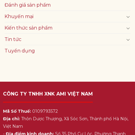
Đánh giá sản phẩm
Khuyến mại
Kiến thức sản phẩm
Tin tức
Tuyển dụng
CÔNG TY TNHH XNK AMI VIỆT NAM
Mã Số Thuế:
0109793572
Địa chỉ:
Thôn Dược Thượng, Xã Sóc Sơn, Thành phố Hà Nội,
Việt Nam
-
Địa điểm kinh doanh:
Số 35 Phố Cự Lộc, Phường Thanh